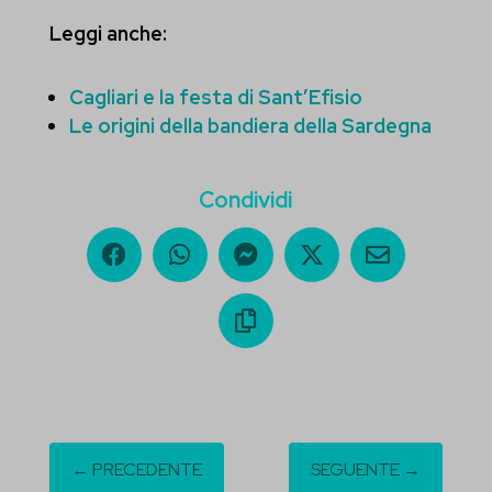
Leggi anche:
et-pb-recent-items-select-dynamic-content
et-pb-recent-items-socialNetwork-innerContent--title
Cagliari e la festa di Sant’Efisio
Le origini della bandiera della Sardegna
et-saved-post*
perf_*
Condividi
←
PRECEDENTE
SEGUENTE
→