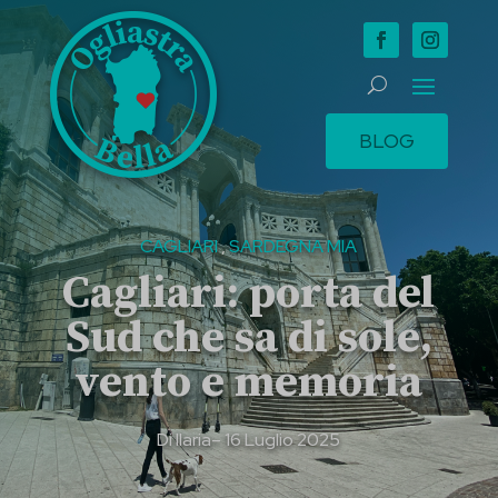
BLOG
CAGLIARI
,
SARDEGNA MIA
Cagliari: porta del
Sud che sa di sole,
vento e memoria
Di
Ilaria
– 16 Luglio 2025