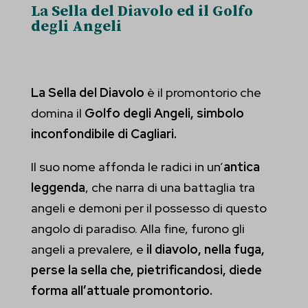
La Sella del Diavolo ed il Golfo
esplicitamente categorizzati.
degli Angeli
wp-settings-time-*
Mostra dettagli
mhcookie
_gd*
La Sella del Diavolo
è il promontorio che
domina il
Golfo degli Angeli, simbolo
et-pb-recent-items-button-decoration-button--icon-placement
inconfondibile di Cagliari.
et-pb-recent-items-button-decoration-font-font--weight
Il suo nome affonda le radici in un’
antica
et-pb-recent-items-button-innerContent--linkTarget
leggenda
, che narra di una battaglia tra
et-pb-recent-items-content-decoration-bodyFont-body-font--
angeli e demoni per il possesso di questo
weight
angolo di paradiso. Alla fine, furono gli
et-pb-recent-items-content-decoration-headingFont-h2-font--
angeli a prevalere, e
il diavolo, nella fuga,
weight
perse la sella che, pietrificandosi, diede
forma all’attuale promontorio.
et-pb-recent-items-dynamic-content-select-post_id