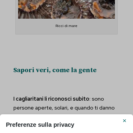
Ricci di mare
Sapori veri, come la gente
I cagliaritani li riconosci subito
: sono
persone aperte, solari, e quando ti danno
la loro fiducia,
ti aprono il cuore.
×
Preferenze sulla privacy
Non è un caso, secondo me, che molti