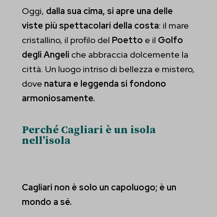
Oggi,
dalla sua cima, si apre una delle
et-pb-recent-items-fieldItem-advanced-type
viste più spettacolari della costa
: il mare
et-pb-recent-items-font
cristallino, il profilo del
Poetto
e il
Golfo
et-pb-recent-items-fullwidth-advanced-enable
degli Angeli
che abbraccia dolcemente la
città. Un luogo intriso di bellezza e mistero,
et-pb-recent-items-image-advanced-orientation
dove
natura e leggenda si fondono
et-pb-recent-items-image-innerContent--linkTarget
armoniosamente.
et-pb-recent-items-imageIcon-advanced-placement
Perché Cagliari è un isola
et-pb-recent-items-menu-advanced-menuId
nell’isola
et-pb-recent-items-menu-advanced-style
et-pb-recent-items-menu-decoration-font-font--weight
Cagliari non è solo un capoluogo; è un
et-pb-recent-items-module-advanced-fullwidth
mondo a sé.
et-pb-recent-items-module-advanced-link--target