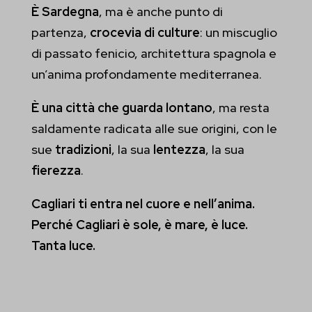
È Sardegna
, ma è anche punto di
et-pb-recent-items-module-advanced-text-text--color
partenza,
crocevia di culture
: un miscuglio
et-pb-recent-items-module-decoration-animation--direction
di passato fenicio, architettura spagnola e
un’anima profondamente mediterranea.
et-pb-recent-items-module-decoration-background--image-blend
et-pb-recent-items-module-decoration-background--image-
È una città che guarda lontano
, ma resta
parallax-method
saldamente radicata alle sue origini, con le
sue
tradizioni
, la sua
lentezza
, la sua
et-pb-recent-items-module-decoration-background--image-
fierezza
.
position
et-pb-recent-items-module-decoration-background--pattern-
Cagliari ti entra nel cuore e nell’anima.
repeat
Perché Cagliari è sole, è mare, è luce.
Tanta luce.
et-pb-recent-items-module-decoration-background--pattern-size
et-pb-recent-items-module-decoration-background--pattern-style
et-pb-recent-items-module-decoration-position--mode