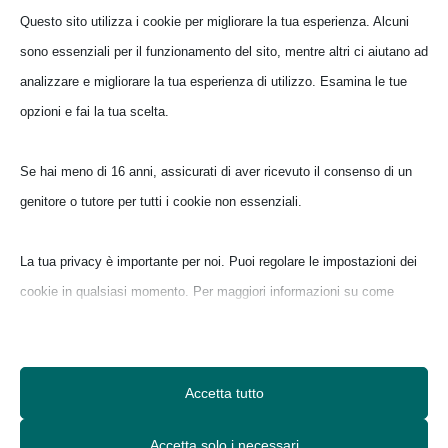
abitanti della città metropolitana di
Questo sito utilizza i cookie per migliorare la tua esperienza. Alcuni
Cagliari siano di origine ogliastrina o
sono essenziali per il funzionamento del sito, mentre altri ci aiutano ad
barbaricina.
analizzare e migliorare la tua esperienza di utilizzo. Esamina le tue
opzioni e fai la tua scelta.
La cucina, come la città, è fatta di piatti
schietti, senza fronzoli.
Dalla buridda di
Se hai meno di 16 anni, assicurati di aver ricevuto il consenso di un
pesce
, ai
ricci di mare
gustati sul
genitore o tutore per tutti i cookie non essenziali.
lungomare di
Su Siccu,
al
pane carasau
che
in tavola non manca mai, fino ai
dolcetti
La tua privacy è importante per noi. Puoi regolare le impostazioni dei
tipici
appena sfornati, tutto
cookie in qualsiasi momento. Per maggiori informazioni su come
accompagnato dal
corposo vino rosso
utilizziamo i dati, leggi la nostra politica sulla privacy. Puoi modificare
del Campidano.
le tue preferenze in qualsiasi momento facendo clic sul pulsante delle
impostazioni qui sotto.
A Cagliari ogni sapore è un pezzo di
Accetta tutto
storia
, ogni vino ha il suo racconto, ogni
Nota che, se scegli di disabilitare alcuni tipi di cookie, questo potrebbe
Accetta solo i necessari