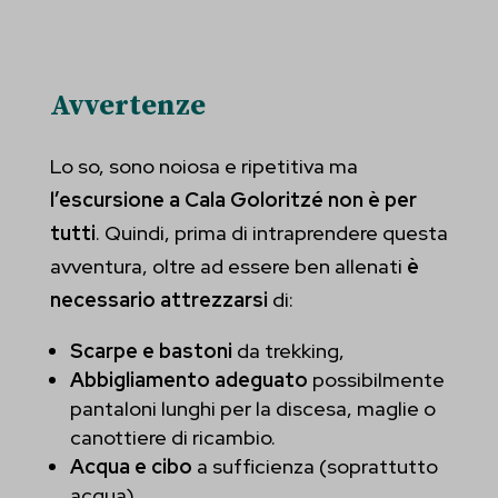
Mostra dettagli
mhcookie
_gd*
Avvertenze
et-pb-recent-items-button-decoration-button--icon-placement
Lo so, sono noiosa e ripetitiva ma
et-pb-recent-items-button-decoration-font-font--weight
l’escursione a Cala Goloritzé non è per
et-pb-recent-items-button-innerContent--linkTarget
tutti
. Quindi, prima di intraprendere questa
et-pb-recent-items-content-decoration-bodyFont-body-font--
avventura, oltre ad essere ben allenati
è
weight
necessario attrezzarsi
di:
et-pb-recent-items-content-decoration-headingFont-h2-font--
Scarpe e bastoni
da trekking,
weight
Abbigliamento adeguato
possibilmente
pantaloni lunghi per la discesa, maglie o
et-pb-recent-items-dynamic-content-select-post_id
canottiere di ricambio.
Acqua e cibo
a sufficienza (soprattutto
et-pb-recent-items-fieldItem-advanced-type
acqua).