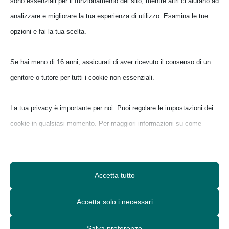
da Baunei.
sono essenziali per il funzionamento del sito, mentre altri ci aiutano ad
Accesso:
da
Golgo si paga un ticket di
analizzare e migliorare la tua esperienza di utilizzo. Esamina le tue
ingresso.
opzioni e fai la tua scelta.
Importante:
acquistare i ticket in
anticipo sull’applicazione
Heart Of
Se hai meno di 16 anni, assicurati di aver ricevuto il consenso di un
Sardinia
poiché i posti disponibili sono
genitore o tutore per tutti i cookie non essenziali.
pochi e vanno a ruba in pochi minuti, è
altamente probabile che recandosi
direttamente al chiosco dei ticket
La tua privacy è importante per noi. Puoi regolare le impostazioni dei
presso Su Porteddu non si possa
cookie in qualsiasi momento. Per maggiori informazioni su come
accedere a causa del sold out on line.
utilizziamo i dati, leggi la nostra politica sulla privacy. Puoi modificare
le tue preferenze in qualsiasi momento facendo clic sul pulsante delle
impostazioni qui sotto.
Accetta tutto
Nota che, se scegli di disabilitare alcuni tipi di cookie, questo potrebbe
Accetta solo i necessari
influire sulla tua esperienza del sito e sui servizi che possiamo offrire.
Salva preferenze