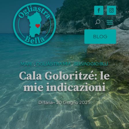
BLOG
MARE
,
OGLIASTRA MIA
,
SELVAGGIO BLU
Cala Goloritzé: le
mie indicazioni
Di
Ilaria
– 20 Giugno 2025