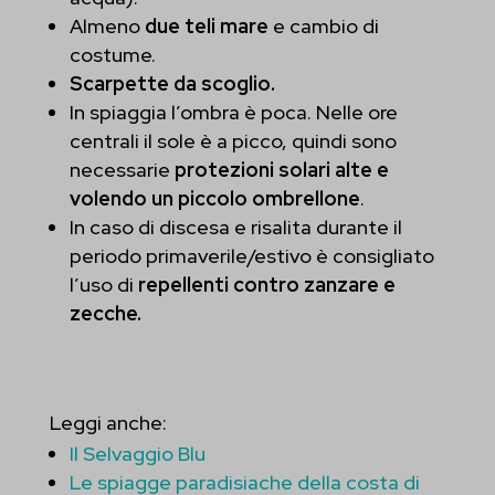
et-pb-recent-items-font
Almeno
due teli mare
e cambio di
costume.
et-pb-recent-items-fullwidth-advanced-enable
Scarpette da scoglio.
et-pb-recent-items-image-advanced-orientation
In spiaggia l’ombra è poca. Nelle ore
centrali il sole è a picco, quindi sono
et-pb-recent-items-image-innerContent--linkTarget
necessarie
protezioni solari alte e
et-pb-recent-items-imageIcon-advanced-placement
volendo un piccolo ombrellone
.
In caso di discesa e risalita durante il
et-pb-recent-items-menu-advanced-menuId
periodo primaverile/estivo è consigliato
l’uso di
repellenti contro zanzare e
et-pb-recent-items-menu-advanced-style
zecche.
et-pb-recent-items-menu-decoration-font-font--weight
et-pb-recent-items-module-advanced-fullwidth
Leggi anche:
et-pb-recent-items-module-advanced-link--target
Il Selvaggio Blu
et-pb-recent-items-module-advanced-text-text--color
Le spiagge paradisiache della costa di