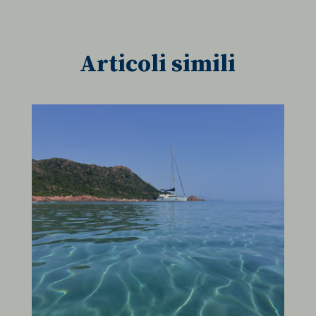
et-pb-recent-items-socialNetwork-innerContent--title
et-saved-post*
Articoli simili
perf_*