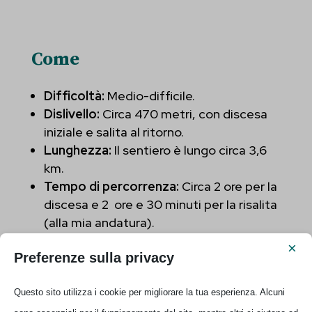
Come
Difficoltà:
Medio-difficile.
Dislivello:
Circa 470 metri, con discesa
iniziale e salita al ritorno.
Lunghezza:
Il sentiero è lungo circa 3,6
km.
Tempo di percorrenza:
Circa 2 ore per la
discesa e 2 ore e 30 minuti per la risalita
(alla mia andatura).
Terreno:
Parte terra, parte roccia, con
×
Preferenze sulla privacy
tratti scoscesi e irregolari.
Partenza:
Il sentiero inizia da Su
Questo sito utilizza i cookie per migliorare la tua esperienza. Alcuni
Porteddu, in località Golgo, a circa 9 km