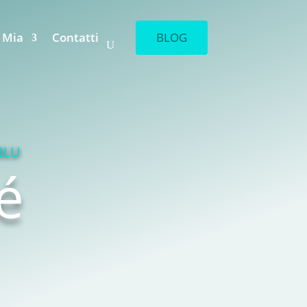
 Mia
Contatti
BLOG
BLU
é