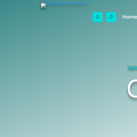
Hom
MA