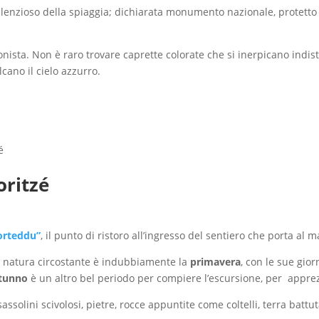
silenzioso della spiaggia; dichiarata monumento nazionale, protetto 
onista. Non è raro trovare caprette colorate che si inerpicano indist
cano il cielo azzurro.
oritzé
orteddu”
, il punto di ristoro all’ingresso del sentiero che porta al m
 natura circostante è indubbiamente la
primavera
, con le sue gior
tunno
è un altro bel periodo per compiere l’escursione, per appre
sassolini scivolosi, pietre, rocce appuntite come coltelli, terra battut