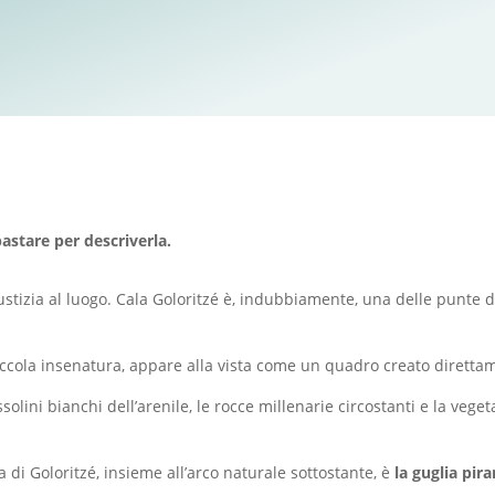
astare per descriverla.
stizia al luogo. Cala Goloritzé è, indubbiamente, una delle punte 
iccola insenatura, appare alla vista come un quadro creato diretta
solini bianchi dell’arenile, le rocce millenarie circostanti e la vege
i Goloritzé, insieme all’arco naturale sottostante, è
la guglia pir