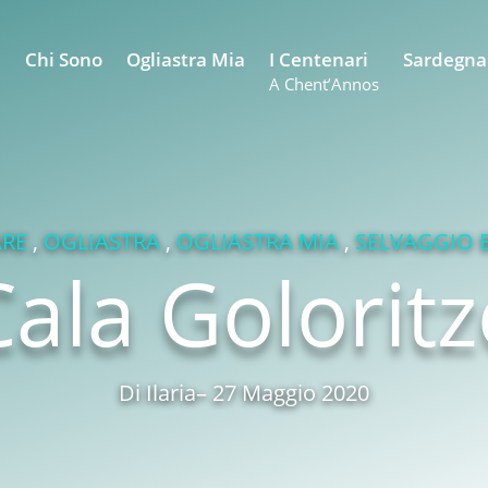
e
Chi Sono
Ogliastra Mia
I Centenari
Sardegna
A Chent’Annos
RE
,
OGLIASTRA
,
OGLIASTRA MIA
,
SELVAGGIO 
Cala Goloritz
Di
Ilaria
– 27 Maggio 2020