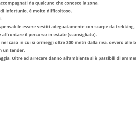
e accompagnati da qualcuno che conosce la zona.
di infortunio, è molto difficoltoso.
i.
pensabile essere vestiti adeguatamente con scarpe da trekking, ba
 affrontare il percorso in estate (sconsigliato).
nel caso in cui si ormeggi oltre 300 metri dalla riva, ovvero alle 
n un tender.
iaggia. Oltre ad arrecare danno all’ambiente si è passibili di am