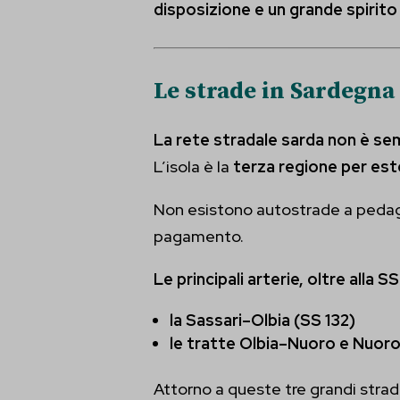
disposizione e un grande spirit
Altri 
PHPSE
_ga
Questa 
wordpre
catego
_ga_*
Le strade in Sardegna
wp-sett
La rete stradale sarda non è s
wp-sett
L’isola è la
terza regione per este
_gd*
mhcook
et-pb-r
Non esistono autostrade a ped
pagamento.
et-pb-re
et-pb-re
Le principali arterie, oltre alla SS
et-pb-r
la Sassari–Olbia (SS 132)
le tratte Olbia–Nuoro e Nuoro
et-pb-r
et-pb-r
Attorno a queste tre grandi strade