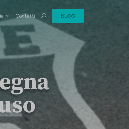
ia
Contatti
BLOG
degna
’uso