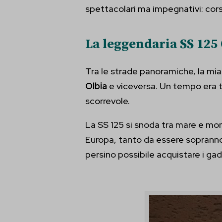
spettacolari ma impegnativi: corsi
et-pb-r
et-pb-re
La leggendaria SS 125
et-pb-r
Tra le strade panoramiche, la mia
et-pb-r
Olbia
e viceversa. Un tempo era tra
et-pb-r
scorrevole.
et-pb-r
La SS 125 si snoda tra mare e mon
et-pb-r
Europa, tanto da essere soprann
persino possibile acquistare i gad
et-pb-r
et-pb-r
et-pb-r
et-pb-r