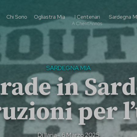
Chi Sono
Ogliastra Mia
I Centenari
Sardegna M
A Chent’Annos
SARDEGNA MIA
trade in Sar
ruzioni per l
Di
Ilaria
– 6 Marzo 2025