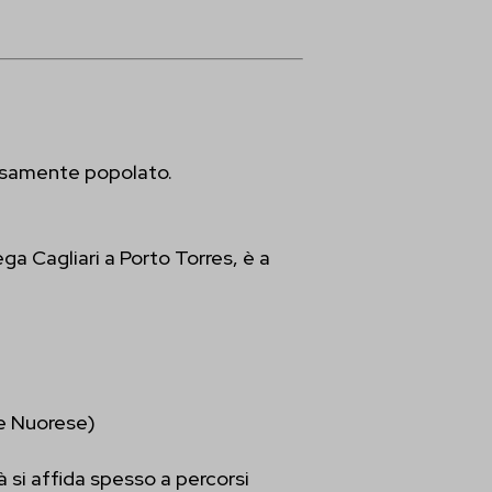
re
carsamente popolato.
ega Cagliari a Porto Torres, è a
e Nuorese)
à si affida spesso a percorsi