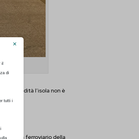
×
il
nza di
o a comodità l’isola non è
 tutti i
i
, crocevia ferroviario della
ulla