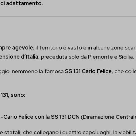
o di adattamento.
servizi
SSID
categoria include tutti i cookie, i domini e i servizi che non rientrano nelle alt
ss_logged_in_*
rie specifiche o che non sono stati esplicitamente categorizzati.
ings-*
Mostra dettagli
empre agevole
: il territorio è vasto e in alcune zone s
ings-time-*
nsione d’Italia
, preceduta solo da Piemonte e Sicilia.
ie
ecent-items-button-decoration-button--icon-placement
aggio: nemmeno la famosa
SS 131 Carlo Felice
, che coll
cent-items-button-decoration-font-font--weight
cent-items-button-innerContent--linkTarget
 131, sono:
ecent-items-content-decoration-bodyFont-body-font--weight
–Carlo Felice con la SS 131 DCN
(Diramazione Central
ecent-items-content-decoration-headingFont-h2-font--weight
ecent-items-dynamic-content-select-post_id
 statali, che collegano i quattro capoluoghi, la viabilit