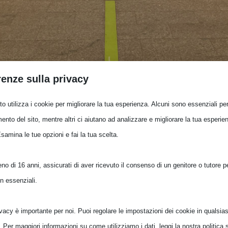
renze sulla privacy
o utilizza i cookie per migliorare la tua esperienza. Alcuni sono essenziali per 
Stazione Ferroviaria di Cagliari
ento del sito, mentre altri ci aiutano ad analizzare e migliorare la tua esperie
Esamina le tue opzioni e fai la tua scelta.
 di un’atmosfera bucolica
, dal sapore antico, ma quant
trasporto alternativi come quello su (mono)rotaia.
o di 16 anni, assicurati di aver ricevuto il consenso di un genitore o tutore per
n essenziali.
e sono:
tano, Macomer e Sassari
ivacy è importante per noi. Puoi regolare le impostazioni dei cookie in qualsias
ivani (non a caso si dice:
“A Chilivani si cambia sempre”
Per maggiori informazioni su come utilizziamo i dati, leggi la nostra politica s