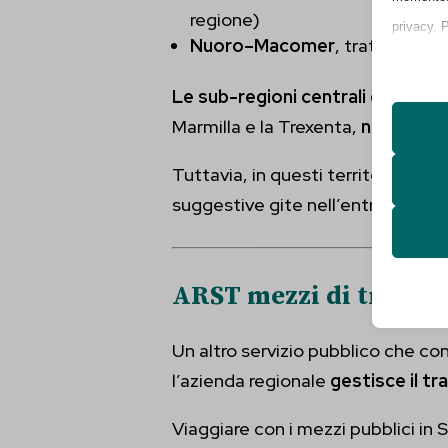
regione)
privacy. 
Nuoro–Macomer
, tratta spor
impostazi
Le sub-regioni centrali della Sa
Nota che, 
Marmilla e la Trexenta,
non dispo
esperienz
Tuttavia, in questi territori è pres
Essen
suggestive gite nell’entroterra: 
I cooki
funzio
second
ARST mezzi di traspo
Analit
Un altro servizio pubblico che cons
_iub_cs
I cooki
l’azienda regionale
gestisce il tr
informa
et-edito
Viaggiare con i mezzi pubblici in
et-pb-r