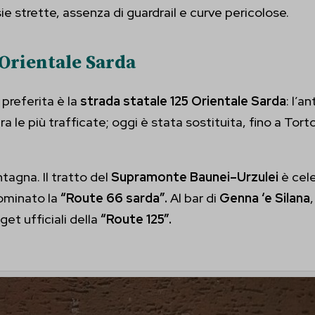
e strette, assenza di guardrail e curve pericolose.
ecent-items-fieldItem-advanced-type
cent-items-font
 Orientale Sarda
ecent-items-fullwidth-advanced-enable
 preferita è la
strada statale 125 Orientale Sarda
: l’a
ecent-items-image-advanced-orientation
 le più trafficate; oggi è stata sostituita, fino a Tort
ecent-items-image-innerContent--linkTarget
ecent-items-imageIcon-advanced-placement
tagna. Il tratto del
Supramonte Baunei–Urzulei
è cele
ecent-items-menu-advanced-menuId
ominato la
“Route 66 sarda”.
Al bar di
Genna ‘e Silana
get ufficiali della
“Route 125”.
ecent-items-menu-advanced-style
ecent-items-menu-decoration-font-font--weight
ecent-items-module-advanced-fullwidth
ecent-items-module-advanced-link--target