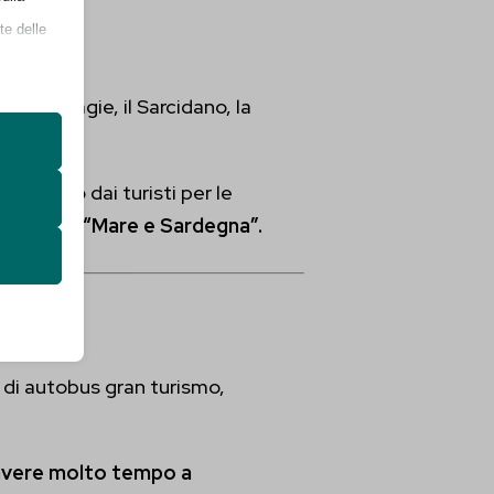
te delle
 le Barbagie, il Sarcidano, la
pprezzato dai turisti per le
wrence
in
“Mare e Sardegna”.
retto
utente
a di autobus gran turismo,
avere molto tempo a