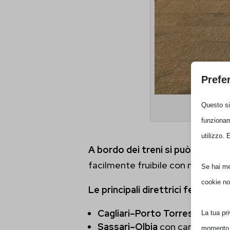
Prefe
Questo sit
funzionam
utilizzo. 
A bordo dei treni si può godere
facilmente fruibile con mezzi di 
Se hai men
cookie no
Le principali direttrici ferroviari
Cagliari–Porto Torres
via Oris
La tua pr
Sassari–Olbia
con cambio a Chil
momento. 