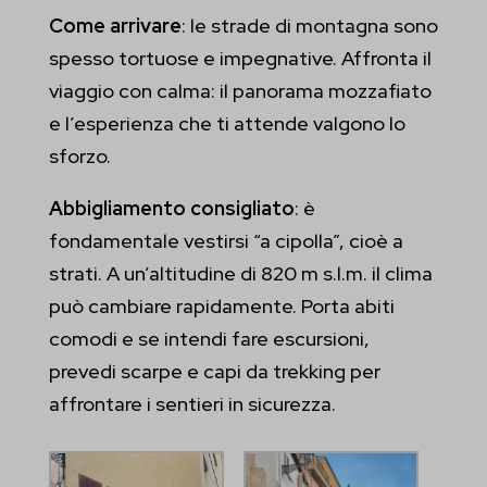
Mostra dettagli
Come arrivare
: le strade di montagna sono
Analitici
spesso tortuose e impegnative. Affronta il
_iub_cs-*
I cookie di statistica raccolgono informazioni sull'utilizzo,
viaggio con calma: il panorama mozzafiato
consentendoci di ottenere informazioni su come i visitatori
et-editor-available-post-*
e l’esperienza che ti attende valgono lo
interagiscono con il nostro sito web.
sforzo.
et-pb-recent-items-colors
Mostra dettagli
Abbigliamento consigliato
: è
PHPSESSID
Altri servizi
fondamentale vestirsi “a cipolla”, cioè a
wordpress_logged_in_*
_ga
Questa categoria include tutti i cookie, i domini e i servizi che non
strati. A un’altitudine di 820 m s.l.m. il clima
rientrano nelle altre categorie specifiche o che non sono stati
wp-settings-*
_ga_*
può cambiare rapidamente. Porta abiti
esplicitamente categorizzati.
comodi e se intendi fare escursioni,
wp-settings-time-*
Mostra dettagli
prevedi scarpe e capi da trekking per
mhcookie
affrontare i sentieri in sicurezza.
_gd*
et-pb-recent-items-button-decoration-button--icon-placement