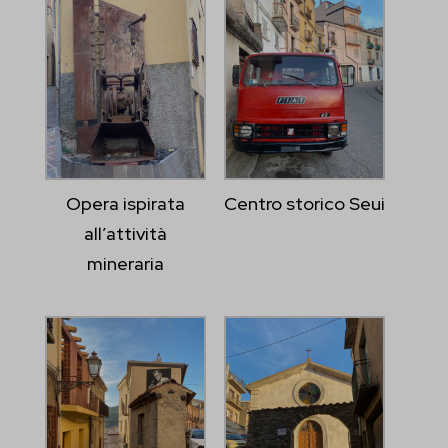
et-pb-recent-items-button-decoration-font-font--weight
et-pb-recent-items-button-innerContent--linkTarget
et-pb-recent-items-content-decoration-bodyFont-body-font--
weight
et-pb-recent-items-content-decoration-headingFont-h2-font--
Opera ispirata
Centro storico Seui
weight
all’attività
et-pb-recent-items-dynamic-content-select-post_id
mineraria
et-pb-recent-items-fieldItem-advanced-type
et-pb-recent-items-font
et-pb-recent-items-fullwidth-advanced-enable
et-pb-recent-items-image-advanced-orientation