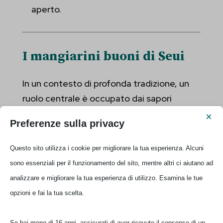
aperto.
I mangiarini buoni di Seui
In un contesto di profonda tradizione, un
ruolo centrale è occupato dai sapori
autentici della tavola montana:
funghi,
×
Preferenze sulla privacy
castagne, salumi e formaggi che
raccontano il gusto del territorio.
Questo sito utilizza i cookie per migliorare la tua esperienza. Alcuni
sono essenziali per il funzionamento del sito, mentre altri ci aiutano ad
Un’autentica specialità da non perdere è
analizzare e migliorare la tua esperienza di utilizzo. Esamina le tue
su pani e saba
, un dolce cerimoniale le cui
opzioni e fai la tua scelta.
origini si perdono nella notte dei tempi.
Preparato con un lungo processo di
Se hai meno di 16 anni, assicurati di aver ricevuto il consenso di un