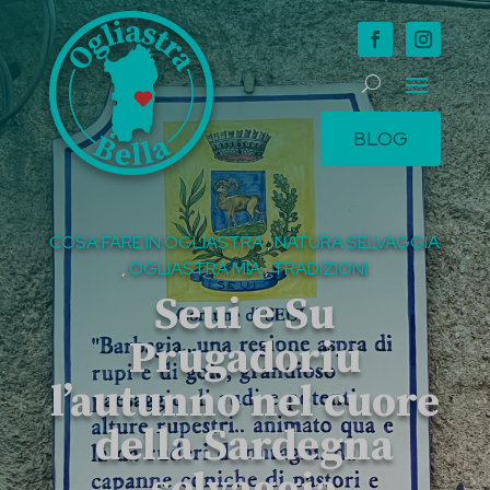
BLOG
COSA FARE IN OGLIASTRA
,
NATURA SELVAGGIA
,
OGLIASTRA MIA
,
TRADIZIONI
Seui e Su
Prugadoriu
l’autunno nel cuore
della Sardegna