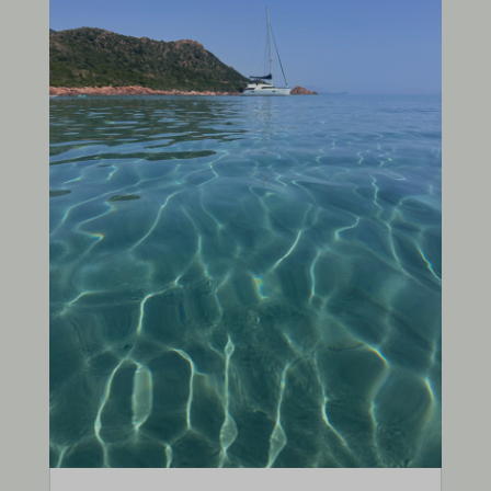
weight
et-pb-recent-items-dynamic-content-select-post_id
et-pb-recent-items-fieldItem-advanced-type
et-pb-recent-items-font
et-pb-recent-items-fullwidth-advanced-enable
et-pb-recent-items-image-advanced-orientation
et-pb-recent-items-image-innerContent--linkTarget
et-pb-recent-items-imageIcon-advanced-placement
et-pb-recent-items-menu-advanced-menuId
et-pb-recent-items-menu-advanced-style
et-pb-recent-items-menu-decoration-font-font--weight