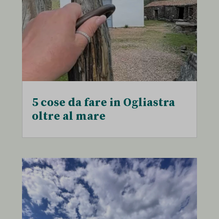
et-pb-recent-items-module-decoration-background--pattern-style
et-pb-recent-items-module-decoration-position--mode
et-pb-recent-items-select-dynamic-content
et-pb-recent-items-socialNetwork-innerContent--title
et-saved-post*
5 cose da fare in Ogliastra
oltre al mare
perf_*