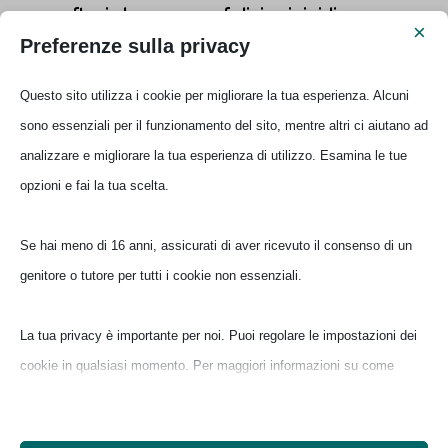
mufloni che corrono felici sui ripidi
×
costoni di Punta La Marmora.
Preferenze sulla privacy
Questo sito utilizza i cookie per migliorare la tua esperienza. Alcuni
sono essenziali per il funzionamento del sito, mentre altri ci aiutano ad
“Un’ogliastrina più
analizzare e migliorare la tua esperienza di utilizzo. Esamina le tue
ogliastrina di tanti
opzioni e fai la tua scelta.
ogliastrini”.
Se hai meno di 16 anni, assicurati di aver ricevuto il consenso di un
genitore o tutore per tutti i cookie non essenziali.
Così mi dicono gli amici di essere
La tua privacy è importante per noi. Puoi regolare le impostazioni dei
diventata. Per il legame profondo che ho
cookie in qualsiasi momento. Per maggiori informazioni su come
instaurato con la terra, ho deciso di parlare
utilizziamo i dati, leggi la nostra politica sulla privacy. Puoi modificare
di questo posto stupefacente,
le tue preferenze in qualsiasi momento facendo clic sul pulsante delle
stupefacente proprio come una droga.