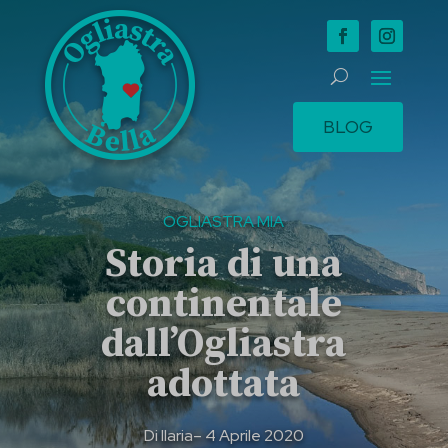
BLOG
OGLIASTRA MIA
Storia di una
continentale
dall’Ogliastra
adottata
Di
Ilaria
– 4 Aprile 2020