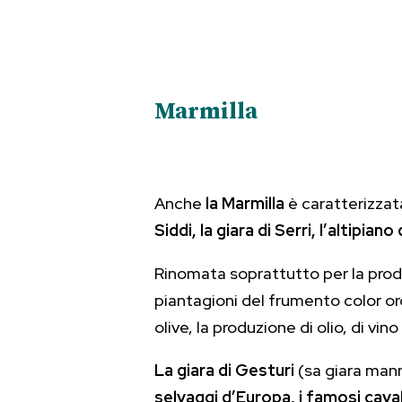
Marmilla
Anche
la Marmilla
è caratterizza
Siddi, la giara di Serri, l’altipian
Rinomata soprattutto per la produ
piantagioni del frumento color oro
olive, la produzione di olio, di vino
La giara di Gesturi
(sa giara mann
selvaggi d’Europa, i famosi cavall