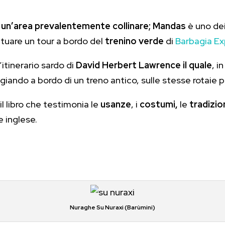
 un’area prevalentemente collinare;
Mandas
è uno dei
ettuare un tour a bordo del
trenino verde
di
Barbagia Ex
’itinerario sardo di
David Herbert Lawrence
il quale
, i
giando a bordo di un treno antico, sulle stesse rotaie 
 il libro che testimonia le
usanze
, i
costumi,
le
tradizio
 inglese.
Nuraghe Su Nuraxi (Barùmini)