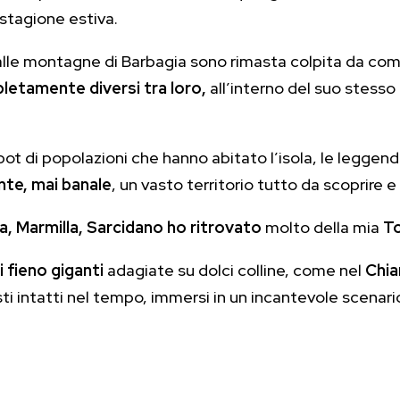
a stagione estiva.
lle montagne di Barbagia sono rimasta colpita da com
etamente diversi tra loro,
all’interno del suo stess
 pot di popolazioni che hanno abitato l’isola, le leggend
nte, mai banale
, un vasto territorio tutto da scoprire 
a, Marmilla, Sarcidano
ho ritrovato
molto della mia
To
i fieno giganti
adagiate su dolci colline, come nel
Chian
sti intatti nel tempo, immersi in un incantevole scenari