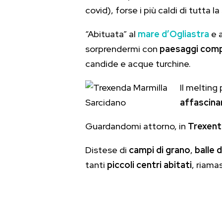
covid), forse i più caldi di tutta l
“Abituata” al
mare
d’Ogliastra
e a
sorprendermi con
paesaggi compl
candide e acque turchine.
Il melting
affascina
Guardandomi attorno, in
Trexent
Distese di
campi di grano
,
balle d
tanti
piccoli centri abitati
, riama