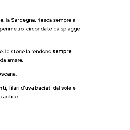
e, la
Sardegna
, riesca sempre a
o perimetro, circondato da spiagge
e, le storie la rendono
sempre
e da amare.
scana.
ti, filari d’uva
baciati dal sole e
o antico.