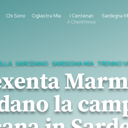
Chi Sono
Ogliastra Mia
I Centenari
Sardegna M
A Chent’Annos
ILLA
,
SARCIDANO
,
SARDEGNA MIA
,
TRENINO V
exenta Marmi
idano la cam
cana in Sard