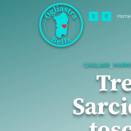
Home
CAGLIARI
,
MARM
Tr
Sarc
tos