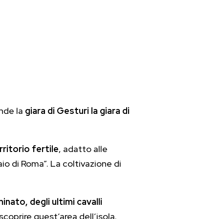
nde la
giara di Gesturi la giara di
rritorio fertile
, adatto alle
aio di Roma”. La coltivazione di
nato, degli ultimi cavalli
coprire quest’area dell’isola.