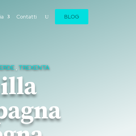
ia
Contatti
BLOG
ERDE
,
TREXENTA
lla
pagna
egna