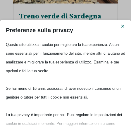
Treno verde di Sardegna
con Barbagia Express
×
Preferenze sulla privacy
Cagliari
,
Sarcidano
,
Sardegna mia
La storia del treno verde di Sardegna
Questo sito utilizza i cookie per migliorare la tua esperienza. Alcuni
Il treno verde di Sardegna
sono essenziali per il funzionamento del sito, mentre altri ci aiutano ad
accompagna i viaggiatori alla
analizzare e migliorare la tua esperienza di utilizzo. Esamina le tue
scoperta dell’isola che non ti aspetti.
opzioni e fai la tua scelta.
…
Se hai meno di 16 anni, assicurati di aver ricevuto il consenso di un
genitore o tutore per tutti i cookie non essenziali.
La tua privacy è importante per noi. Puoi regolare le impostazioni dei
cookie in qualsiasi momento. Per maggiori informazioni su come