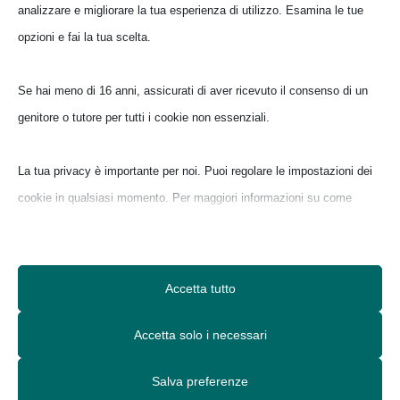
analizzare e migliorare la tua esperienza di utilizzo. Esamina le tue
Maria Lai la vita Maria Lai nasce nel 1919
opzioni e fai la tua scelta.
ad Ulàssai. Piccola e cagionevole di salute
è costretta a trasferirsi al mare. Durante
Se hai meno di 16 anni, assicurati di aver ricevuto il consenso di un
questi lunghi mesi di solitudine si
genitore o tutore per tutti i cookie non essenziali.
manifesta la sua inclinazione naturale per il
disegno. Nel 1933 muore la sorellina
La tua privacy è importante per noi. Puoi regolare le impostazioni dei
minore...
cookie in qualsiasi momento. Per maggiori informazioni su come
utilizziamo i dati, leggi la nostra politica sulla privacy. Puoi modificare
Ilaria
le tue preferenze in qualsiasi momento facendo clic sul pulsante delle
impostazioni qui sotto.
Accetta tutto
Nota che, se scegli di disabilitare alcuni tipi di cookie, questo potrebbe
Accetta solo i necessari
influire sulla tua esperienza del sito e sui servizi che possiamo offrire.
Salva preferenze
Essenziali