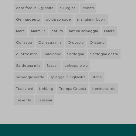
mhcookie
cosa fare in Ogliastra
culurgioni
eventi
_gd*
Gennargentu
guida spiagge
mangiarini buoni
et-pb-recent-items-button-decoration-button--icon-placement
Mare
Marmilla
natura
natura selvaggia
Nuoro
et-pb-recent-items-button-decoration-font-font--weight
Ogliastra
Ogliastra mia
Orgosolo
Oristano
et-pb-recent-items-button-innerContent--linkTarget
quattro mori
Sarcidano
Sardegna
Sardegna detox
Sardegna mia
Sassari
selvaggio blu
et-pb-recent-items-content-decoration-bodyFont-body-font--
weight
selvaggio verde
spiagge in Ogliastra
Storie
et-pb-recent-items-content-decoration-headingFont-h2-font--
Tradizioni
trekking
Trempa Orrubia
trenino verde
weight
Trexenta
ussassai
et-pb-recent-items-dynamic-content-select-post_id
et-pb-recent-items-fieldItem-advanced-type
et-pb-recent-items-font