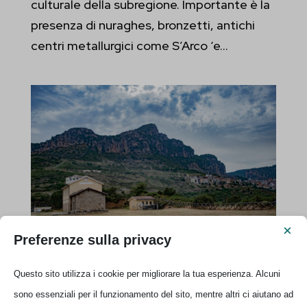
culturale della subregione. Importante è la
presenza di nuraghes, bronzetti, antichi
centri metallurgici come S’Arco ‘e...
×
Preferenze sulla privacy
Maria Lai l’artista di Ulàssai che legò la
Questo sito utilizza i cookie per migliorare la tua esperienza. Alcuni
montagna
sono essenziali per il funzionamento del sito, mentre altri ci aiutano ad
by
Ilaria
|
Apr 9, 2025
|
Arte
,
Ogliastra mia
,
Storie