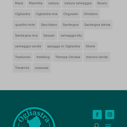
Mostra dettagli
Mare
Marmilla
natura
natura selvaggia
Nuoro
PHPSESSID
Altri servizi
Ogliastra
Ogliastra mia
Orgosolo
Oristano
wordpress_logged_in_*
_ga
Questa categoria include tutti i cookie, i domini e i servizi che non
quattro mori
Sarcidano
Sardegna
Sardegna detox
rientrano nelle altre categorie specifiche o che non sono stati
wp-settings-*
_ga_*
Sardegna mia
Sassari
selvaggio blu
esplicitamente categorizzati.
wp-settings-time-*
selvaggio verde
spiagge in Ogliastra
Storie
Mostra dettagli
mhcookie
Tradizioni
trekking
Trempa Orrubia
trenino verde
_gd*
Trexenta
ussassai
et-pb-recent-items-button-decoration-button--icon-placement
et-pb-recent-items-button-decoration-font-font--weight
et-pb-recent-items-button-innerContent--linkTarget
et-pb-recent-items-content-decoration-bodyFont-body-font--
weight