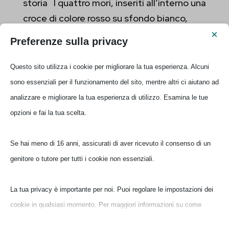
storia I quattro mori, inseriti all’interno una
croce di colore rosso su sfondo bianco,
hanno avuto varie trasformazioni nel corso
×
Preferenze sulla privacy
del tempo. Sono stati raffigurati con
bende cingenti la fronte, calate sugli...
Questo sito utilizza i cookie per migliorare la tua esperienza. Alcuni
sono essenziali per il funzionamento del sito, mentre altri ci aiutano ad
Ilaria
analizzare e migliorare la tua esperienza di utilizzo. Esamina le tue
opzioni e fai la tua scelta.
Se hai meno di 16 anni, assicurati di aver ricevuto il consenso di un
genitore o tutore per tutti i cookie non essenziali.
La tua privacy è importante per noi. Puoi regolare le impostazioni dei
cookie in qualsiasi momento. Per maggiori informazioni su come
utilizziamo i dati, leggi la nostra politica sulla privacy. Puoi modificare