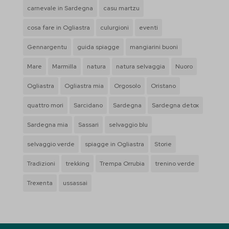
et-editor-available-post-*
carnevale in Sardegna
casu martzu
interagiscono con il nostro sito web.
et-pb-recent-items-colors
cosa fare in Ogliastra
culurgioni
eventi
Mostra dettagli
PHPSESSID
Gennargentu
guida spiagge
mangiarini buoni
Altri servizi
wordpress_logged_in_*
_ga
Mare
Marmilla
natura
natura selvaggia
Nuoro
Questa categoria include tutti i cookie, i domini e i servizi che non
rientrano nelle altre categorie specifiche o che non sono stati
wp-settings-*
_ga_*
Ogliastra
Ogliastra mia
Orgosolo
Oristano
esplicitamente categorizzati.
wp-settings-time-*
quattro mori
Sarcidano
Sardegna
Sardegna detox
Mostra dettagli
Sardegna mia
Sassari
selvaggio blu
mhcookie
selvaggio verde
spiagge in Ogliastra
Storie
_gd*
Tradizioni
trekking
Trempa Orrubia
trenino verde
et-pb-recent-items-button-decoration-button--icon-placement
Trexenta
ussassai
et-pb-recent-items-button-decoration-font-font--weight
et-pb-recent-items-button-innerContent--linkTarget