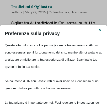
Tradizioni d’Ogliastra
by
Ilaria
|
Mag 22, 2025
|
Ogliastra mia
,
Tradizioni
Ogliastra è: tradizioni In Ogliastra, su tutto
il territorio, le tradizioni tramandate nei
×
Preferenze sulla privacy
decenni sono ancora vive e ben radicate.
Di notevole rilevanza le feste tradizionali,
Questo sito utilizza i cookie per migliorare la tua esperienza. Alcuni
sia religiose che laiche, l’artigianato locale,
sono essenziali per il funzionamento del sito, mentre altri ci aiutano ad
la cultura dei balli e dei canti...
analizzare e migliorare la tua esperienza di utilizzo. Esamina le tue
opzioni e fai la tua scelta.
Ilaria
Se hai meno di 16 anni, assicurati di aver ricevuto il consenso di un
genitore o tutore per tutti i cookie non essenziali.
La tua privacy è importante per noi. Puoi regolare le impostazioni dei