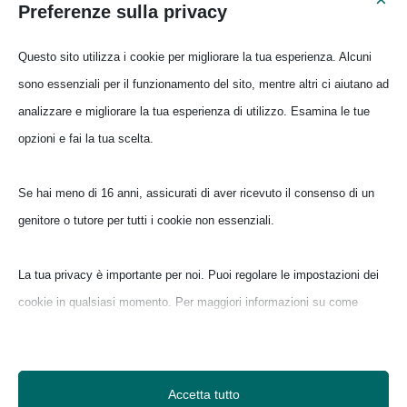
Preferenze sulla privacy
Questo sito utilizza i cookie per migliorare la tua esperienza. Alcuni
sono essenziali per il funzionamento del sito, mentre altri ci aiutano ad
analizzare e migliorare la tua esperienza di utilizzo. Esamina le tue
opzioni e fai la tua scelta.
Baunei la chiesa di San Pietro in Golgo
Se hai meno di 16 anni, assicurati di aver ricevuto il consenso di un
by
Ilaria
|
Apr 7, 2020
|
Ogliastra
,
Ogliastra mia
genitore o tutore per tutti i cookie non essenziali.
San Pietro in Golgo è una piccola chiesa
bianca, situata sul supramonte di Baunei, a
La tua privacy è importante per noi. Puoi regolare le impostazioni dei
ridosso dalle meravigliose spiagge del
cookie in qualsiasi momento. Per maggiori informazioni su come
Selvaggio Blu. Da Tortolì , per arrivare al
utilizziamo i dati, leggi la nostra politica sulla privacy. Puoi modificare
Golgo, ovvero la località principale del
le tue preferenze in qualsiasi momento facendo clic sul pulsante delle
supramonte di Baunei, è obbligatorio
impostazioni qui sotto.
Accetta tutto
prendere la vecchia...